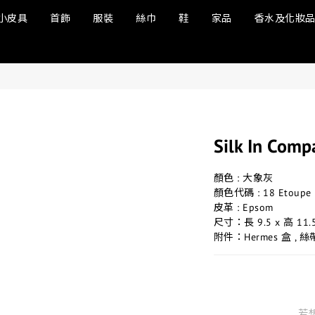
小皮具
首飾
服裝
絲巾
鞋
家品
香水及化妝
Silk In Comp
顏色 : 大象灰
顏色代碼 : 18 Etoupe 
皮革 : Epsom
尺寸：長 9.5 x 高 11.
附件：Hermes 盒 , 絲帶
若