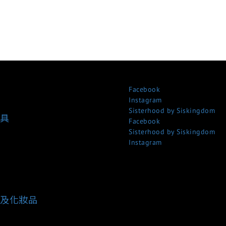
Facebook
Instagram
Sisterhood by Siskingdom
具
Facebook
Sisterhood by Siskingdom
Instagram
及化妝品