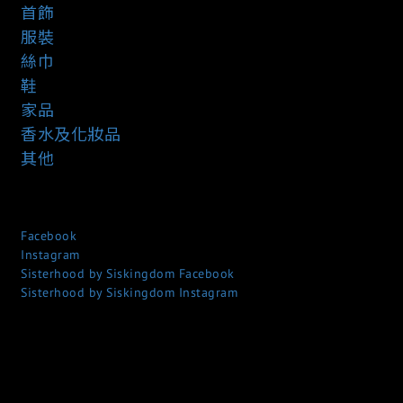
首飾
服裝
絲巾
鞋
家品
香水及化妝品
其他
Facebook
Instagram
Sisterhood by Siskingdom Facebook
Sisterhood by Siskingdom Instagram