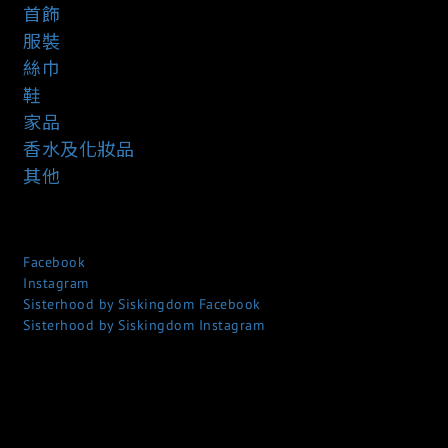
首飾
服裝
絲巾
鞋
家品
香水及化妝品
其他
Facebook
Instagram
Sisterhood by Siskingdom Facebook
Sisterhood by Siskingdom Instagram