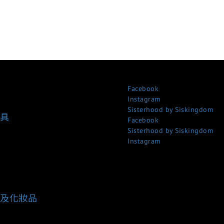
Facebook
Instagram
Sisterhood by Siskingdom
具
Facebook
Sisterhood by Siskingdom
Instagram
及化妝品