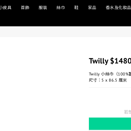
小皮具
首飾
服裝
絲巾
鞋
家品
香水及化妝
Twilly $148
Twilly 小絲巾（100
尺寸：5 x 86.5 厘米
若