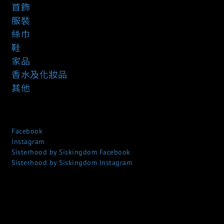
首飾
服裝
絲巾
鞋
家品
香水及化妝品
其他
Facebook
Instagram
Sisterhood by Siskingdom Facebook
Sisterhood by Siskingdom Instagram