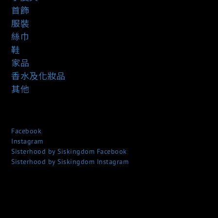
首飾
服裝
絲巾
鞋
家品
香水及化妝品
其他
Facebook
Instagram
Sisterhood by Siskingdom Facebook
Sisterhood by Siskingdom Instagram