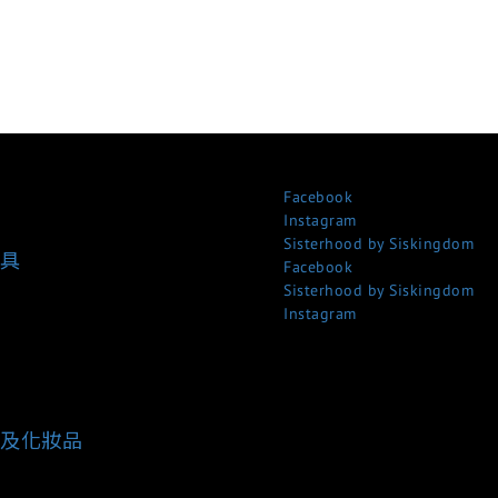
Facebook
Instagram
Sisterhood by Siskingdom
具
Facebook
Sisterhood by Siskingdom
Instagram
及化妝品