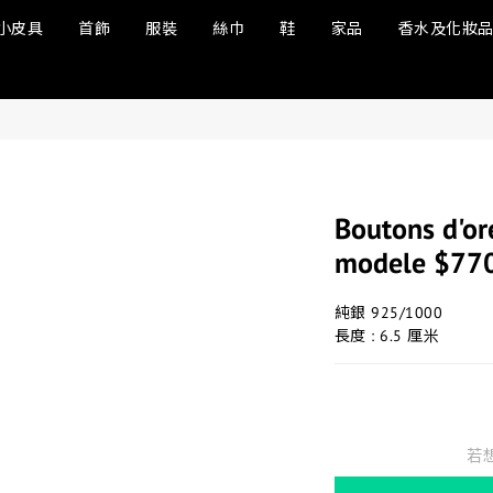
小皮具
首飾
服裝
絲巾
鞋
家品
香水及化妝
Boutons d'ore
modele $77
純銀 925/1000
長度 : 6.5 厘米
若