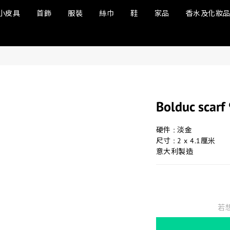
小皮具
首飾
服裝
絲巾
鞋
家品
香水及化妝
Bolduc scarf
硬件 : 淡金
尺寸 : 2 x 4.1厘米
意大利製造
若