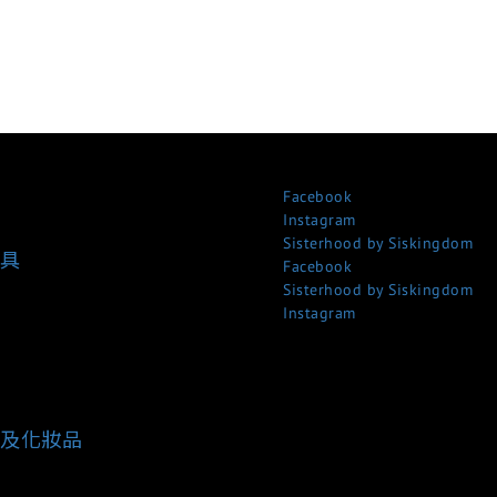
Facebook
Instagram
Sisterhood by Siskingdom
具
Facebook
Sisterhood by Siskingdom
Instagram
及化妝品