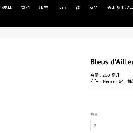
小皮具
首飾
服裝
絲巾
鞋
家品
香水及化妝
Bleus d'Aill
容量 : 250 毫升
附件：Hermes 盒，
數量