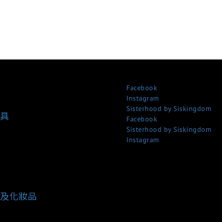
Facebook
Instagram
Sisterhood by Siskingdom
具
Facebook
Sisterhood by Siskingdom
Instagram
及化妝品