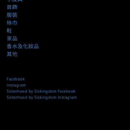
首飾
服裝
絲巾
鞋
家品
香水及化妝品
其他
Facebook
Instagram
Sisterhood by Siskingdom Facebook
Sisterhood by Siskingdom Instagram